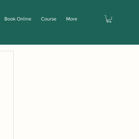
Book Online
Course
More